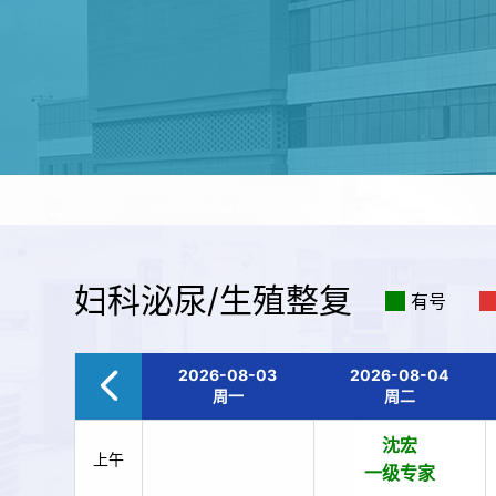
妇科泌尿/生殖整复
有号
2026-08-03
2026-08-04
周一
周二
沈宏
上午
一级专家