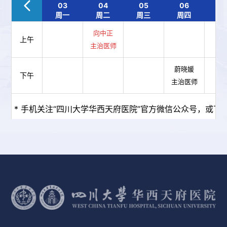
03
04
05
06
0
周一
周二
周三
周四
周
向中正
上午
主治医师
蔚晓媛
下午
主治医师
* 手机关注“四川大学华西天府医院”官方微信公众号，或下载