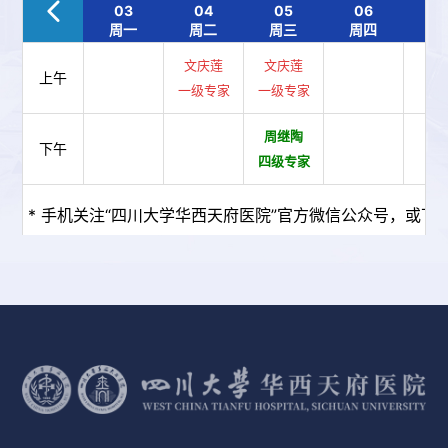
03
04
05
06
0
周一
周二
周三
周四
周
文庆莲
文庆莲
上午
一级专家
一级专家
周继陶
下午
四级专家
* 手机关注“四川大学华西天府医院”官方微信公众号，或下载