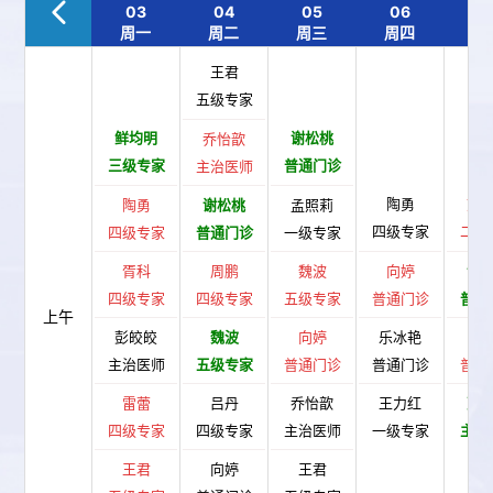
03
04
05
06
0
周一
周二
周三
周四
周
王君
五级专家
鲜均明
谢松桃
乔怡歆
三级专家
普通门诊
主治医师
陶勇
刘
陶勇
谢松桃
孟照莉
四级专家
二级
四级专家
普通门诊
一级专家
胥科
周鹏
魏波
向婷
谢
四级专家
四级专家
五级专家
普通门诊
普通
上午
彭皎皎
魏波
向婷
乐冰艳
张
主治医师
五级专家
普通门诊
普通门诊
普通
雷蕾
吕丹
乔怡歆
王力红
彭
四级专家
四级专家
主治医师
一级专家
主治
王君
向婷
王君