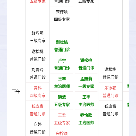
五级专家
普通门诊
五级专家
宋柠颖
四级专家
鲜均明
三级专家
谢松桃
普通门诊
谢松桃
普通门诊
谢松桃
卢宇
普通门诊
普通门诊
谢松桃
刘爱玲
普通门诊
普通门诊
谢
王丰
孟照莉
普通
主治医师
一级专家
胥科
乐冰艳
下午
四级专家
普通门诊
魏波
王丰
刘
五级专家
主治医师
普通
钱应雪
钱应雪
普通门诊
普通门诊
王君
乔怡歆
五级专家
主治医师
向婷
普通门诊
宋柠颖