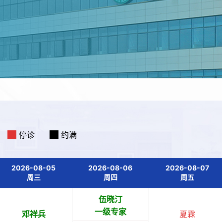
停诊
约满
2026-08-05
2026-08-06
2026-08-07
周三
周四
周五
伍晓汀
一级专家
邓祥兵
夏霖