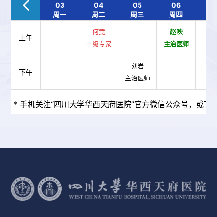
03
04
05
06
0
周一
周二
周三
周四
周
何竟
赵映
上午
一级专家
主治医师
刘岩
下午
主治医师
* 手机关注“四川大学华西天府医院”官方微信公众号，或下载