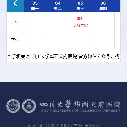
03
04
05
06
0
周一
周二
周三
周四
周
李凡
上午
五级专家
下午
* 手机关注“四川大学华西天府医院”官方微信公众号，或下载
Copyright © 2021 四川大学华西天府医院