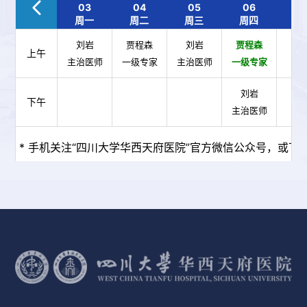
03
04
05
06
0
周一
周二
周三
周四
周
刘岩
贾程森
刘岩
贾程森
上午
主治医师
一级专家
主治医师
一级专家
刘岩
下午
主治医师
* 手机关注“四川大学华西天府医院”官方微信公众号，或下载