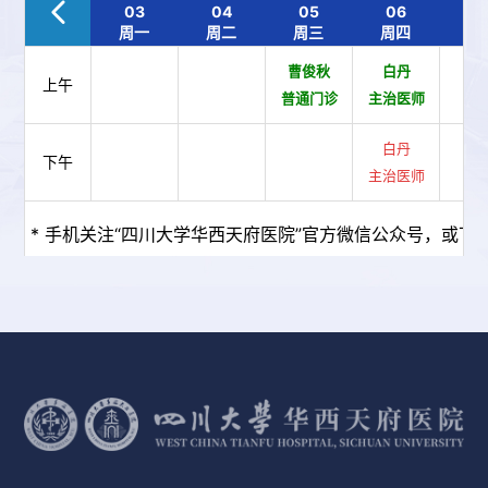
03
04
05
06
0
周一
周二
周三
周四
周
曹俊秋
白丹
上午
普通门诊
主治医师
白丹
下午
主治医师
* 手机关注“四川大学华西天府医院”官方微信公众号，或下载